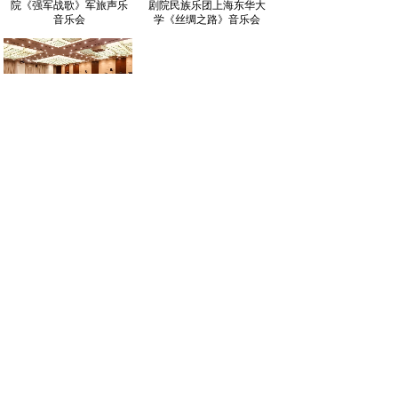
院《强军战歌》军旅声乐
剧院民族乐团上海东华大
音乐会
学《丝绸之路》音乐会
2017年6月14日 华为北京
研究所活动
丨新闻动态 INFORMATION
2025年富德生命人寿江苏分公司“家·恋”VIP艺术季
2018年上海浦东新区陆家嘴“岁末佳音”白领午间音乐欣赏
会
2015年澳信集团“爱.感恩”新年音乐会